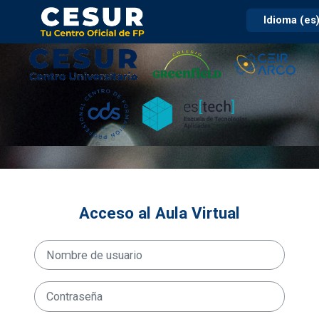
Contenido principal
Menú principal
Pie de página
Panel de accesibilidad
Idioma (es
Salta al contenido principal
Cesur FP 25-26
Acceso al Aula Virtual
Nombre de usuario
Contraseña