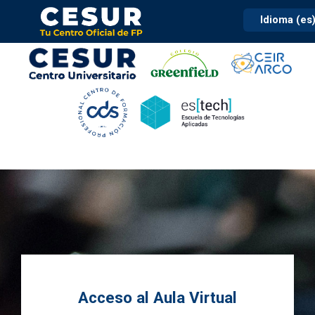
Contenido principal
Menú principal
Pie de página
Panel de accesibilidad
Idioma (es
Salta al contenido principal
Acceso al Aula Virtual